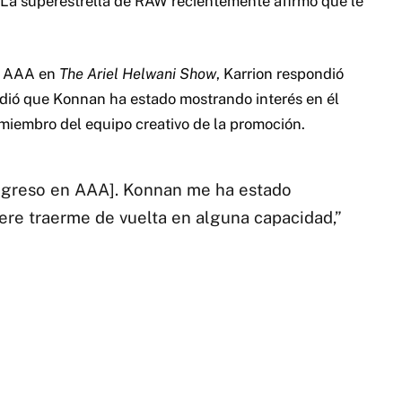
 La superestrella de RAW recientemente afirmó que le
 a AAA en
The Ariel Helwani Show
, Karrion respondió
adió que Konnan ha estado mostrando interés en él
 miembro del equipo creativo de la promoción.
regreso en AAA]. Konnan me ha estado
re traerme de vuelta en alguna capacidad,”