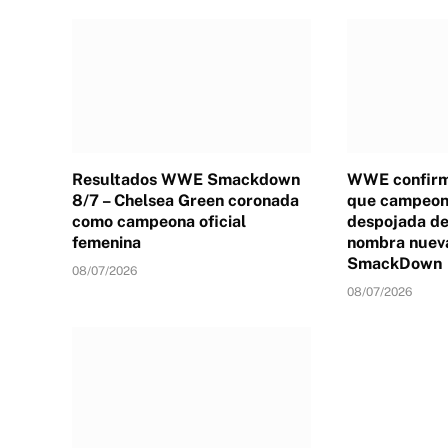
Resultados WWE Smackdown
WWE confirm
8/7 – Chelsea Green coronada
que campeona
como campeona oficial
despojada de 
femenina
nombra nuev
SmackDown
08/07/2026
08/07/2026