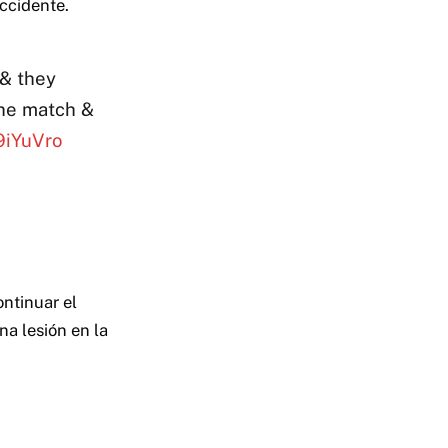
ccidente.
 & they
the match &
9iYuVro
ntinuar el
na lesión en la