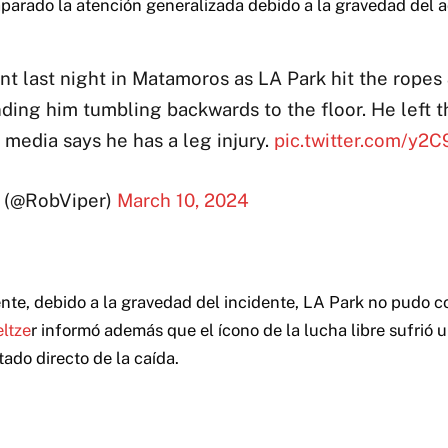
arado la atención generalizada debido a la gravedad del a
 last night in Matamoros as LA Park hit the ropes
ding him tumbling backwards to the floor. He left 
l media says he has a leg injury.
pic.twitter.com/y2C
 (@RobViper)
March 10, 2024
e, debido a la gravedad del incidente, LA Park no pudo co
ltze
r informó además que el ícono de la lucha libre sufrió u
ado directo de la caída.