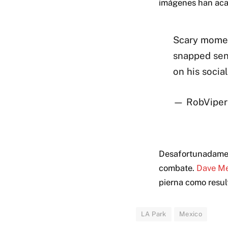
imágenes han acap
Scary moment
snapped sen
on his socia
— RobViper
Desafortunadament
combate.
Dave Me
pierna como result
LA Park
Mexico