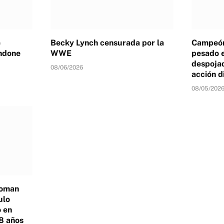
e
Becky Lynch censurada por la
Campeón
ndone
WWE
pesado 
despojad
08/06/2026
acción d
08/05/202
Roman
ulo
 en
8 años