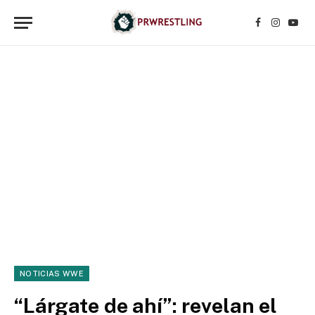
Facebook
Instagr
YouT
NOTICIAS WWE
“Lárgate de ahí”: revelan el