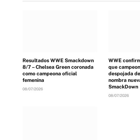
Resultados WWE Smackdown
WWE confirm
8/7 – Chelsea Green coronada
que campeona
como campeona oficial
despojada de 
femenina
nombra nuev
SmackDown
08/07/2026
08/07/2026