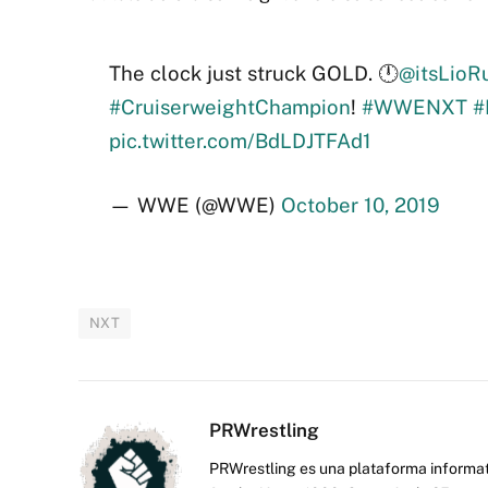
The clock just struck GOLD. 🕛
@itsLioR
#CruiserweightChampion
!
#WWENXT
#
pic.twitter.com/BdLDJTFAd1
— WWE (@WWE)
October 10, 2019
NXT
PRWrestling
PRWrestling es una plataforma informati