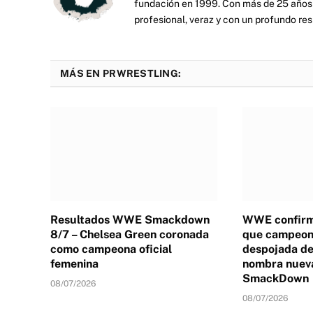
fundación en 1999. Con más de 25 años 
profesional, veraz y con un profundo resp
MÁS EN PRWRESTLING:
Resultados WWE Smackdown
WWE confirm
8/7 – Chelsea Green coronada
que campeona
como campeona oficial
despojada de 
femenina
nombra nuev
SmackDown
08/07/2026
08/07/2026