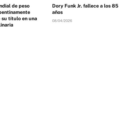
dial de peso
Dory Funk Jr. fallece a los 85
pentinamente
años
su título en una
08/04/2026
linaria