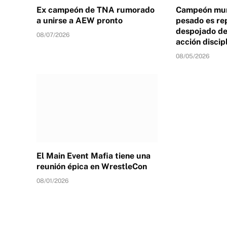
Ex campeón de TNA rumorado
Campeón mun
a unirse a AEW pronto
pesado es re
despojado de 
08/07/2026
acción discip
08/05/2026
El Main Event Mafia tiene una
reunión épica en WrestleCon
08/01/2026