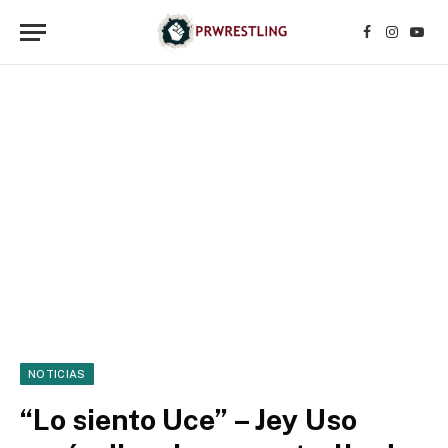
Facebook
Instagr
YouT
NOTICIAS
“Lo siento Uce” – Jey Uso