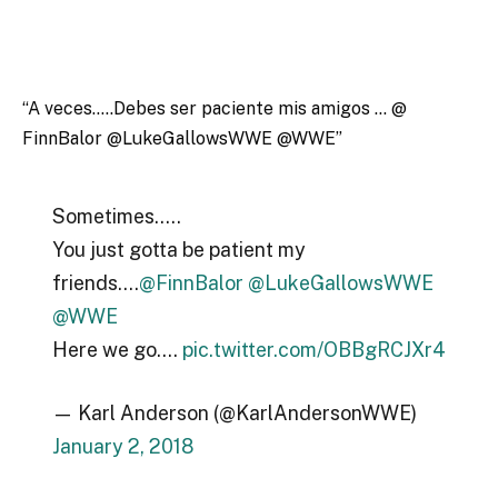
“A veces…..Debes ser paciente mis amigos … @
FinnBalor @LukeGallowsWWE @WWE”
Sometimes…..
You just gotta be patient my
friends….
@FinnBalor
@LukeGallowsWWE
@WWE
Here we go….
pic.twitter.com/OBBgRCJXr4
— Karl Anderson (@KarlAndersonWWE)
January 2, 2018