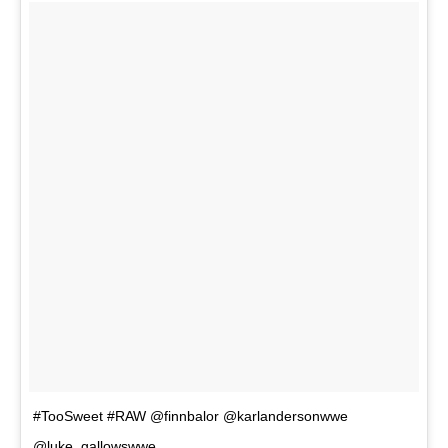
#TooSweet #RAW @finnbalor @karlandersonwwe
@luke_gallowswwe