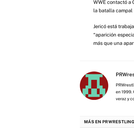
WWE contactó a Ch
la batalla campal
Jericó está traba
“aparición especia
más que una apari
PRWres
PRWrestli
en 1999. 
veraz y c
MÁS EN PRWRESTLING