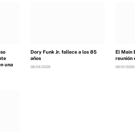
eso
Dory Funk Jr. fallece a los 85
El Main 
nte
años
reunión 
en una
08/04/2026
08/01/2026