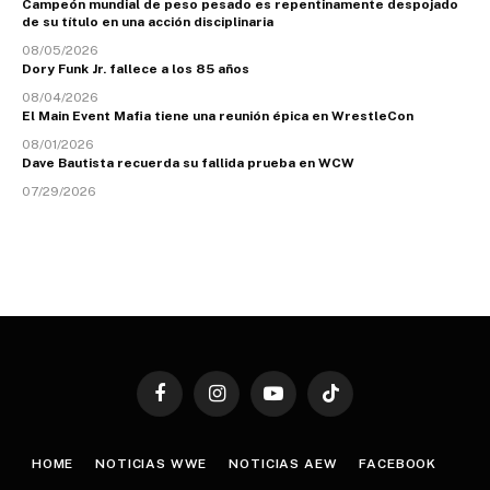
Campeón mundial de peso pesado es repentinamente despojado
de su título en una acción disciplinaria
08/05/2026
Dory Funk Jr. fallece a los 85 años
08/04/2026
El Main Event Mafia tiene una reunión épica en WrestleCon
08/01/2026
Dave Bautista recuerda su fallida prueba en WCW
07/29/2026
Facebook
Instagram
YouTube
TikTok
HOME
NOTICIAS WWE
NOTICIAS AEW
FACEBOOK