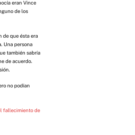
nocía eran Vince
nguno de los
n de que ésta era
a. Una persona
que también sabría
ne de acuerdo.
sión.
ero no podían
 fallecimiento de