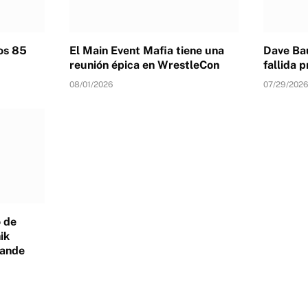
los 85
El Main Event Mafia tiene una
Dave Bau
reunión épica en WrestleCon
fallida
08/01/2026
07/29/2026
 de
ik
rande