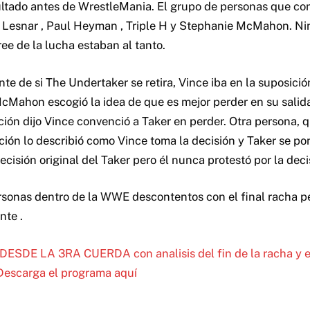
ultado antes de WrestleMania. El grupo de personas que co
 Lesnar , Paul Heyman , Triple H y Stephanie McMahon. Ni
ree de la lucha estaban al tanto.
e de si The Undertaker se retira, Vince iba en la suposició
McMahon escogió la idea de que es mejor perder en su salid
ación dijo Vince convenció a Taker en perder. Otra persona, 
ción lo describió como Vince toma la decisión y Taker se po
ecisión original del Taker pero él nunca protestó por la deci
sonas dentro de la WWE descontentos con el final racha p
nte .
DESDE LA 3RA CUERDA con analisis del fin de la racha y el
 Descarga el programa aquí