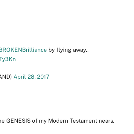
BROKENBrilliance
by flying away..
aTy3Kn
AND)
April 28, 2017
he GENESIS of my Modern Testament nears.