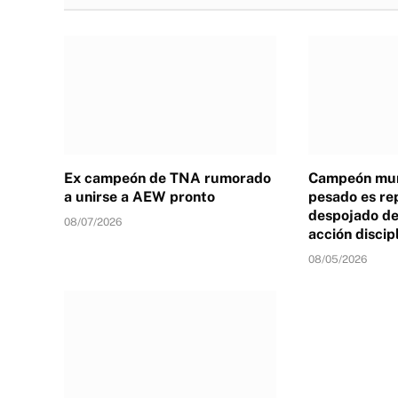
Ex campeón de TNA rumorado
Campeón mun
a unirse a AEW pronto
pesado es re
despojado de 
08/07/2026
acción discip
08/05/2026