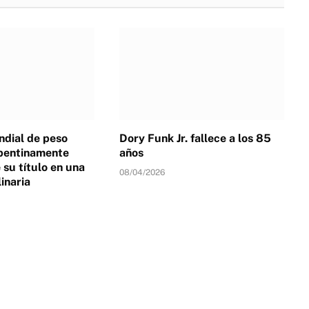
dial de peso
Dory Funk Jr. fallece a los 85
pentinamente
años
su título en una
08/04/2026
linaria