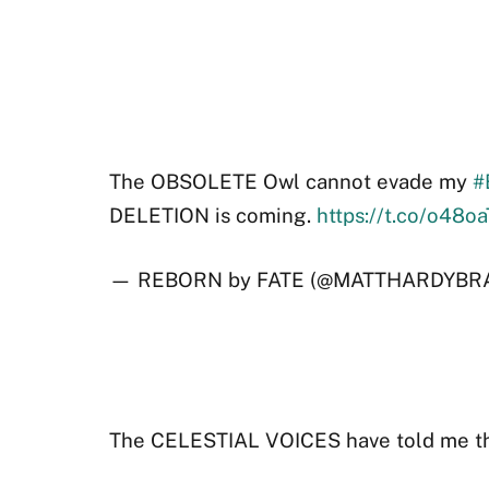
The OBSOLETE Owl cannot evade my
#
DELETION is coming.
https://t.co/o48o
— REBORN by FATE (@MATTHARDYBR
The CELESTIAL VOICES have told me t