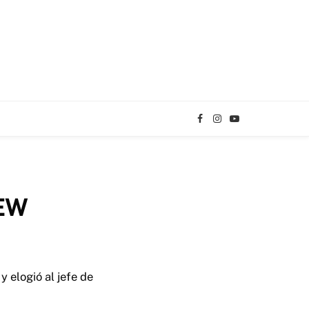
Facebook
Instagram
YouTube
TikTok
AEW
 elogió al jefe de