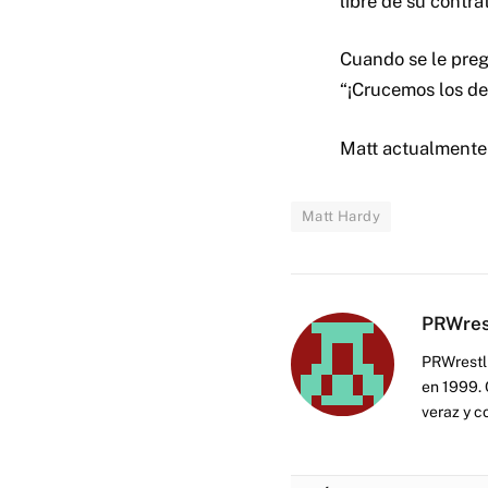
libre de su contr
Cuando se le preg
“¡Crucemos los de
Matt actualmente
Matt Hardy
PRWres
PRWrestli
en 1999. 
veraz y c