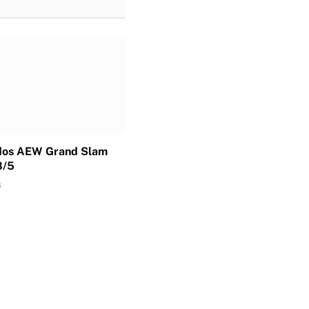
dos AEW Grand Slam
8/5
6