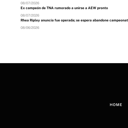
08/07/2026
Ex campeón de TNA rumorado a unirse a AEW pronto
08/07/2026
Rhea Ripley anuncia fue operada; se espera abandone campeona
08/06/2026
HOME