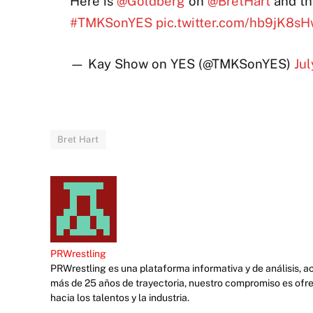
Here is
@Goldberg
on
@BretHart
and th
#TMKSonYES
pic.twitter.com/hb9jK8s
— Kay Show on YES (@TMKSonYES)
Jul
Bret Hart
PRWrestling
PRWrestling es una plataforma informativa y de análisis, 
más de 25 años de trayectoria, nuestro compromiso es ofre
hacia los talentos y la industria.