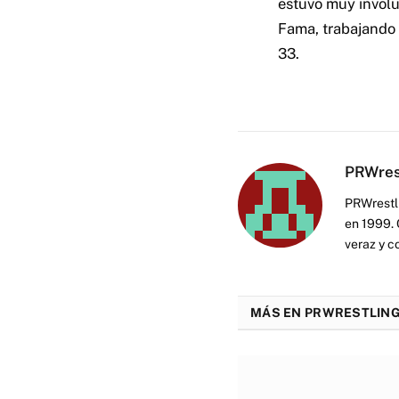
estuvo muy involu
Fama, trabajando 
33.
PRWres
PRWrestli
en 1999. 
veraz y c
MÁS EN PRWRESTLING