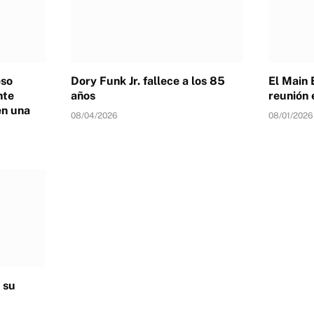
eso
Dory Funk Jr. fallece a los 85
El Main 
nte
años
reunión 
en una
08/04/2026
08/01/2026
 su