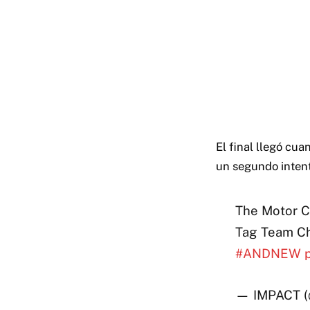
El final llegó cua
un segundo intento
The Motor C
Tag Team C
#ANDNEW
— IMPACT 