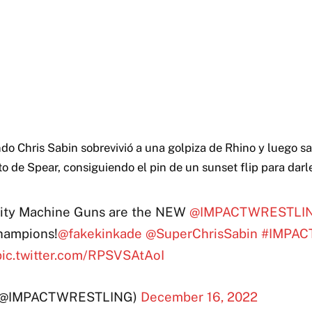
ndo Chris Sabin sobrevivió a una golpiza de Rhino y luego s
 de Spear, consiguiendo el pin de un sunset flip para darles
ity Machine Guns are the NEW
@IMPACTWRESTLI
hampions!
@fakekinkade
@SuperChrisSabin
#IMPAC
pic.twitter.com/RPSVSAtAoI
(@IMPACTWRESTLING)
December 16, 2022