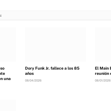
:
eso
Dory Funk Jr. fallece a los 85
El Main 
nte
años
reunión 
en una
08/04/2026
08/01/2026