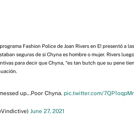
l programa Fashion Police de Joan Rivers en E! presentó a l
staban seguras de si Chyna es hombre o mujer. Rivers lue
tintivas para decir que Chyna, “es tan butch que su pene tie
nuación.
s messed up…Poor Chyna.
pic.twitter.com/7QP1oqpM
Vindictive)
June 27, 2021