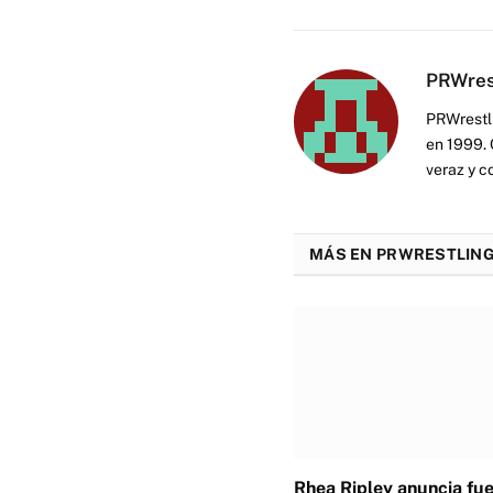
PRWres
PRWrestli
en 1999. 
veraz y c
MÁS EN PRWRESTLING
Rhea Ripley anuncia fu