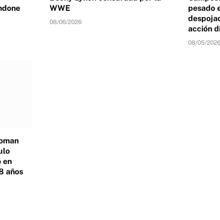
ndone
WWE
pesado 
despojad
08/06/2026
acción d
08/05/202
Roman
ulo
 en
8 años