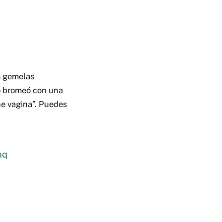
as gemelas
go bromeó con una
ne vagina”. Puedes
nq