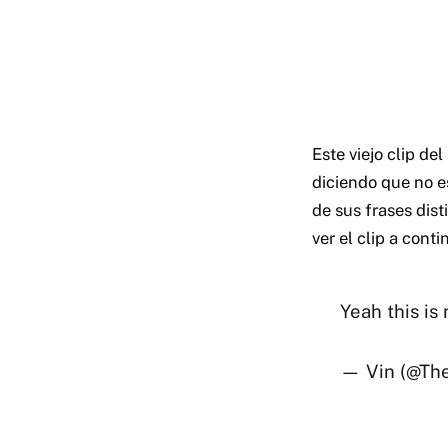
Este viejo clip de
diciendo que no e
de sus frases dis
ver el clip a conti
Yeah this i
— Vin (@The