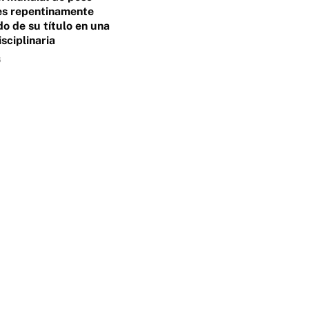
es repentinamente
o de su título en una
isciplinaria
6