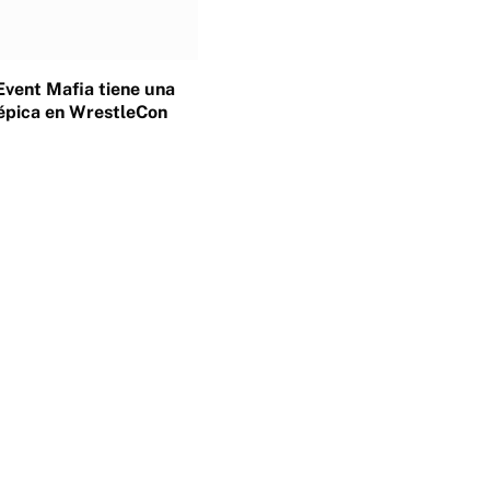
Event Mafia tiene una
épica en WrestleCon