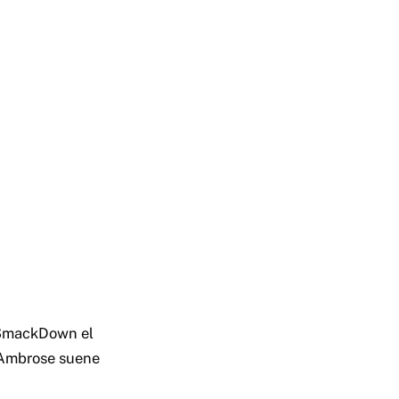
 SmackDown el
 Ambrose suene