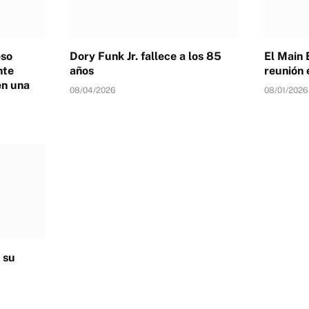
eso
Dory Funk Jr. fallece a los 85
El Main 
nte
años
reunión 
en una
08/04/2026
08/01/2026
 su