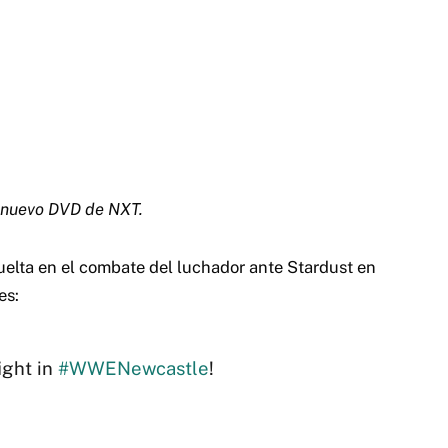
r” nuevo DVD de NXT.
uelta en el combate del luchador ante Stardust en
es:
fight in
#WWENewcastle
!