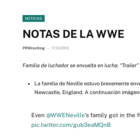
NOTICIAS
NOTAS DE LA WWE
PRWrestling
11/12/2015
Familia de luchador se envuelta en lucha; “Traile
La familia de Neville estuvo brevemente env
Newcastle, England. A continuación imágen
Even
@WWENeville
‘s family got in the 
pic.twitter.com/gub3eaMQnB