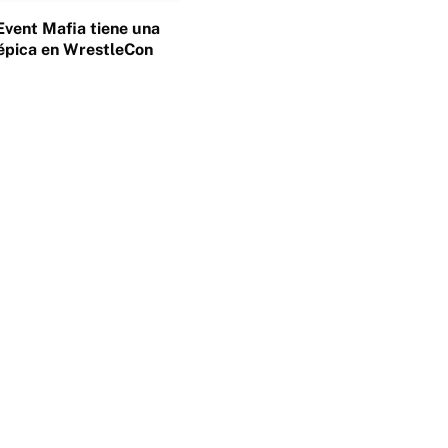
Event Mafia tiene una
épica en WrestleCon