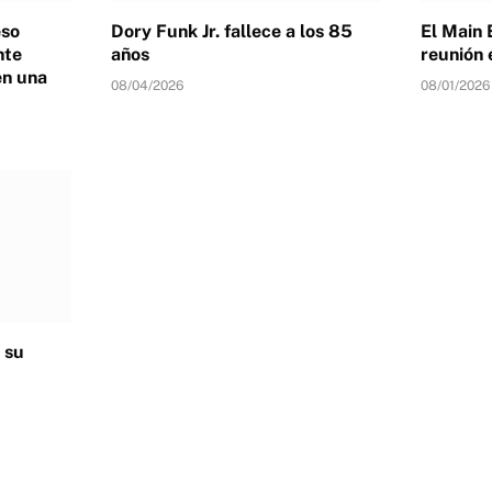
eso
Dory Funk Jr. fallece a los 85
El Main 
nte
años
reunión 
en una
08/04/2026
08/01/2026
 su