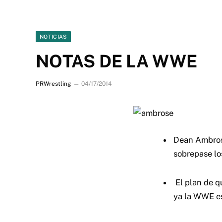
NOTICIAS
NOTAS DE LA WWE
PRWrestling
04/17/2014
Dean Ambrose
sobrepase los
El plan de q
ya la WWE es