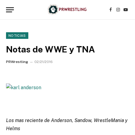
Facebook
Instagr
YouT
NOTICIAS
Notas de WWE y TNA
PRWrestling
02/21/2016
Los mas reciente de Anderson, Sandow, WrestleMania y
Helms