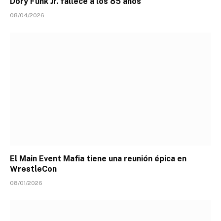
Dory Funk Jr. fallece a los 85 años
08/04/2026
El Main Event Mafia tiene una reunión épica en
WrestleCon
08/01/2026