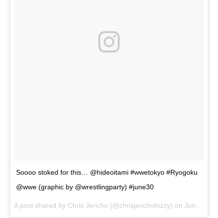
Soooo stoked for this… @hideoitami #wwetokyo #Ryogoku
@wwe (graphic by @wrestlingparty) #june30
A post shared by Chris Jericho (@chrisjerichofozzy) on
Jun 25, 2017 at 5:58am PDT