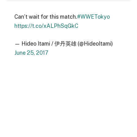
Can’t wait for this match.
#WWETokyo
https://t.co/xALPhSqGkC
— Hideo Itami / 伊丹英雄 (@HideoItami)
June 25, 2017