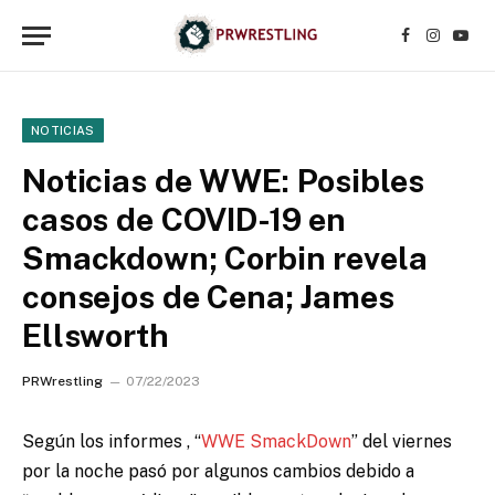
Facebook
Instagr
YouT
NOTICIAS
Noticias de WWE: Posibles
casos de COVID-19 en
Smackdown; Corbin revela
consejos de Cena; James
Ellsworth
PRWrestling
07/22/2023
Según los informes , “
WWE SmackDown
” del viernes
por la noche
pasó por algunos cambios debido a