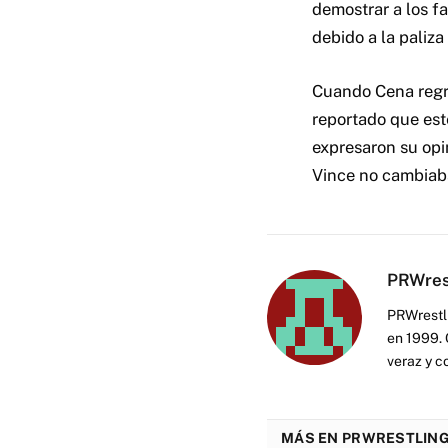
demostrar a los f
debido a la paliz
Cuando Cena regre
reportado que est
expresaron su opi
Vince no cambiaba
PRWres
PRWrestli
en 1999. 
veraz y c
MÁS EN PRWRESTLING