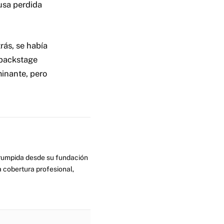
ausa perdida
ás, se había
 backstage
inante, pero
errumpida desde su fundación
 cobertura profesional,