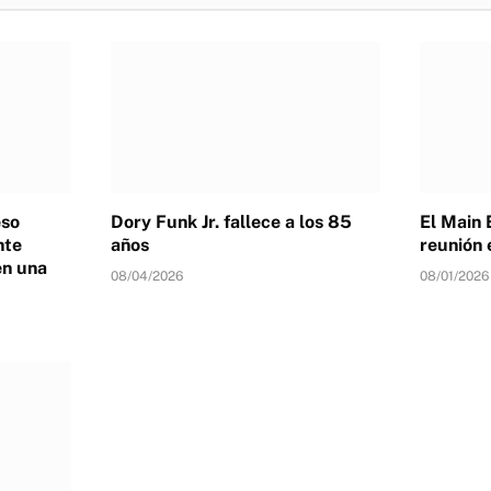
eso
Dory Funk Jr. fallece a los 85
El Main 
nte
años
reunión 
en una
08/04/2026
08/01/2026