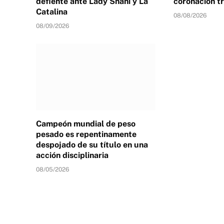
defiente ante Lady Shani y La
coronación tr
Catalina
08/08/2026
08/09/2026
Campeón mundial de peso
pesado es repentinamente
despojado de su título en una
acción disciplinaria
08/05/2026