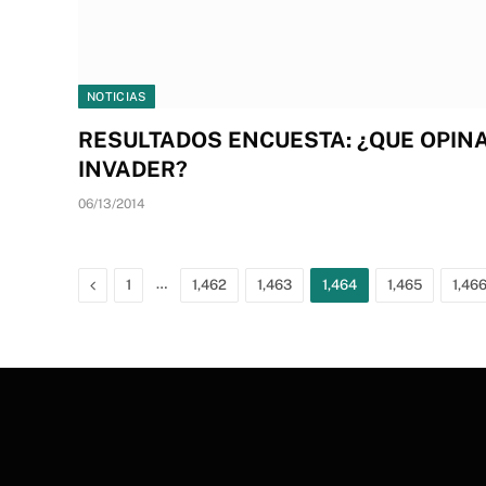
NOTICIAS
RESULTADOS ENCUESTA: ¿QUE OPINA
INVADER?
06/13/2014
Previous
…
1
1,462
1,463
1,464
1,465
1,46