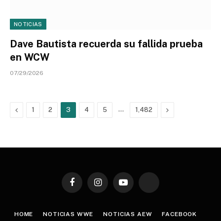
NOTICIAS
Dave Bautista recuerda su fallida prueba
en WCW
07/29/2026
Previous
…
Next
1
2
3
4
5
1,482
Facebook
Instagram
YouTube
TikTok
HOME
NOTICIAS WWE
NOTICIAS AEW
FACEBOOK