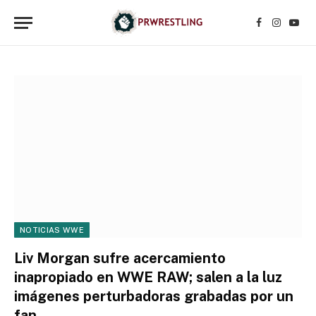
Facebook
Instagr
YouT
NOTICIAS WWE
Liv Morgan sufre acercamiento
inapropiado en WWE RAW; salen a la luz
imágenes perturbadoras grabadas por un
fan