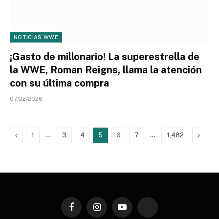
NOTICIAS WWE
¡Gasto de millonario! La superestrella de
la WWE, Roman Reigns, llama la atención
con su última compra
07/22/2026
Previous
…
…
Next
1
3
4
5
6
7
1,482
Facebook
Instagram
YouTube
TikTok