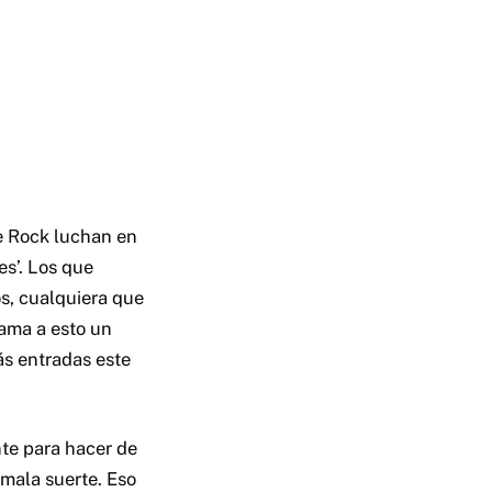
e Rock luchan en
es’. Los que
os, cualquiera que
lama a esto un
ás entradas este
nte para hacer de
 mala suerte. Eso