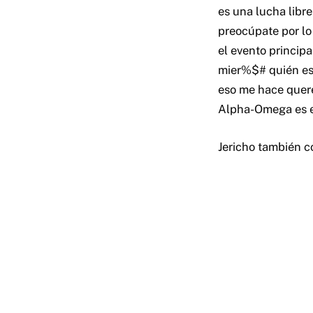
es una lucha libre
preocúpate por lo 
el evento princip
mier%$# quién est
eso me hace quere
Alpha-Omega es el
Jericho también 