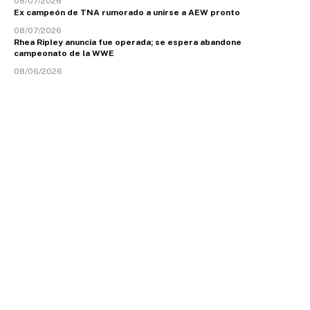
08/07/2026
Ex campeón de TNA rumorado a unirse a AEW pronto
08/07/2026
Rhea Ripley anuncia fue operada; se espera abandone
campeonato de la WWE
08/06/2026