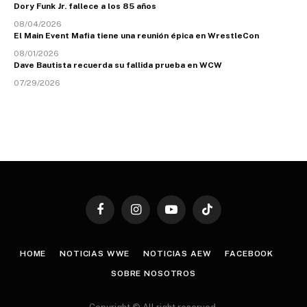
Dory Funk Jr. fallece a los 85 años
08/04/2026
El Main Event Mafia tiene una reunión épica en WrestleCon
08/01/2026
Dave Bautista recuerda su fallida prueba en WCW
07/29/2026
Facebook
Instagram
YouTube
TikTok
HOME
NOTICIAS WWE
NOTICIAS AEW
FACEBOOK
SOBRE NOSOTROS