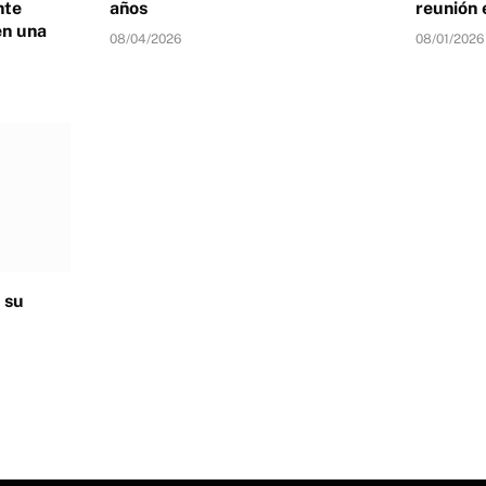
nte
años
reunión 
en una
08/04/2026
08/01/2026
 su