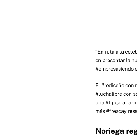
“En ruta a la cel
en presentar la n
#empresasiendo es
El #rediseño con 
#luchalibre con 
una #tipografía e
más #frescay resa
Noriega re