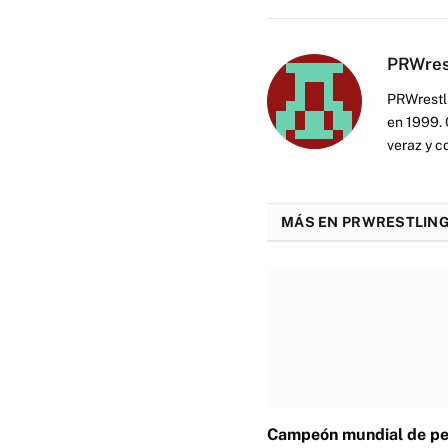
PRWres
PRWrestli
en 1999. 
veraz y c
MÁS EN PRWRESTLING
Campeón mundial de p