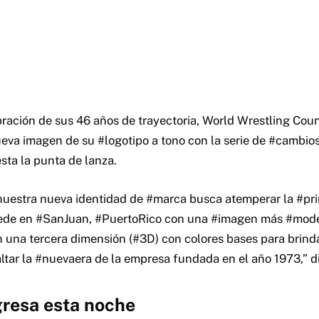
ebración de sus 46 años de trayectoria, World Wrestling Cou
ueva imagen de su #logotipo a tono con la serie de #cambios
ta la punta de lanza.
nuestra nueva identidad de #marca busca atemperar la #pr
sede en #SanJuan, #PuertoRico con una #imagen más #moder
n una tercera dimensión (#3D) con colores bases para brin
ltar la #nuevaera de la empresa fundada en el año 1973,” di
gresa esta noche