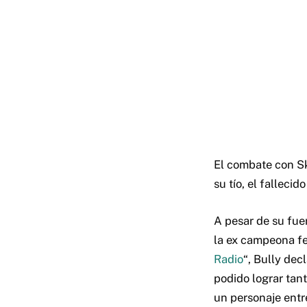
El combate con Sk
su tío, el falleci
A pesar de su fue
la ex campeona fe
Radio
“, Bully de
podido lograr tant
un personaje entr