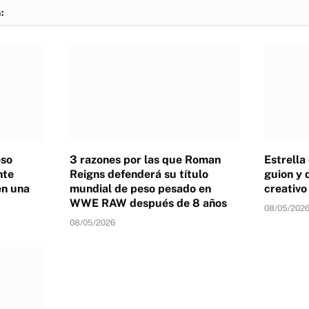
:
eso
3 razones por las que Roman
Estrella
nte
Reigns defenderá su título
guion y 
en una
mundial de peso pesado en
creativ
WWE RAW después de 8 años
08/05/202
08/05/2026