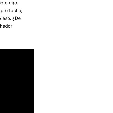
solo digo
mpre lucha,
o eso. ¿De
chador