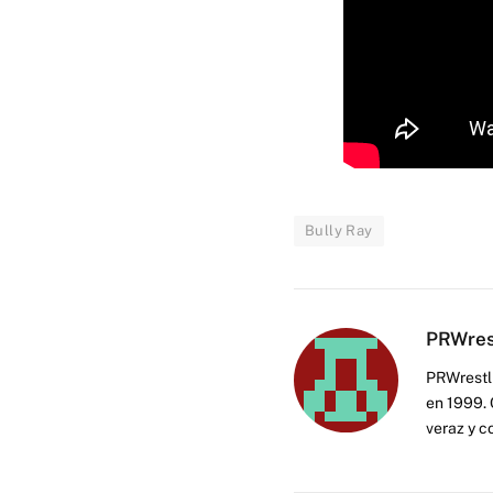
Bully Ray
PRWres
PRWrestli
en 1999. 
veraz y c