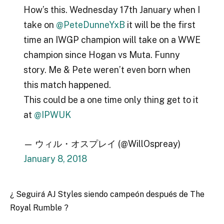
How’s this. Wednesday 17th January when I
take on
@PeteDunneYxB
it will be the first
time an IWGP champion will take on a WWE
champion since Hogan vs Muta. Funny
story. Me & Pete weren’t even born when
this match happened.
This could be a one time only thing get to it
at
@IPWUK
— ウィル・オスプレイ (@WillOspreay)
January 8, 2018
¿ Seguirá AJ Styles siendo campeón después de The
Royal Rumble ?