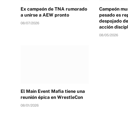
Ex campeón de TNA rumorado
Campeón mun
a unirse a AEW pronto
pesado es re
despojado de 
08/07/2026
acción discip
08/05/2026
El Main Event Mafia tiene una
reunión épica en WrestleCon
08/01/2026