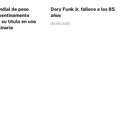
dial de peso
Dory Funk Jr. fallece a los 85
pentinamente
años
su título en una
08/04/2026
linaria