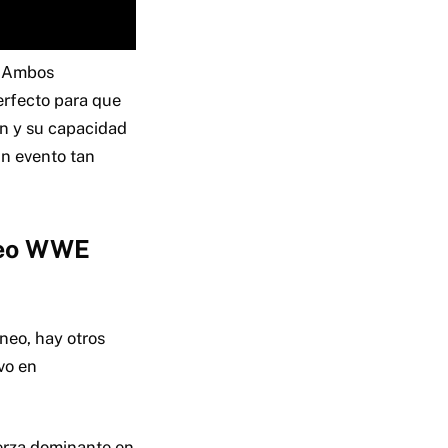
. Ambos
erfecto para que
on y su capacidad
n evento tan
rneo WWE
neo, hay otros
vo en
erza dominante en