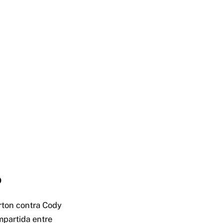
o
rton contra Cody
mpartida entre