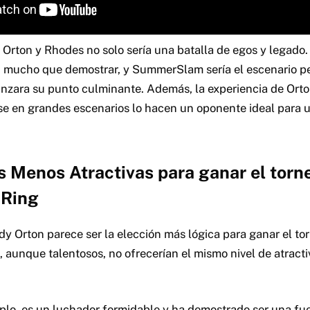
Orton y Rhodes no solo sería una batalla de egos y legado
n mucho que demostrar, y SummerSlam sería el escenario p
canzara su punto culminante. Además, la experiencia de Ort
 en grandes escenarios lo hacen un oponente ideal para u
as Menos Atractivas para ganar el to
 Ring
y Orton parece ser la elección más lógica para ganar el tor
 aunque talentosos, no ofrecerían el mismo nivel de atracti
plo, es un luchador formidable y ha demostrado ser una fu