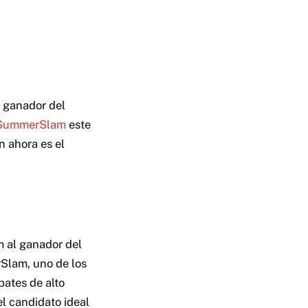
l ganador del
to SummerSlam
este
n ahora es el
m al ganador del
rSlam, uno de los
ates de alto
el candidato ideal