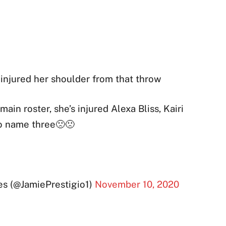
njured her shoulder from that throw
ain roster, she’s injured Alexa Bliss, Kairi
to name three🙁🙁
s (@JamiePrestigio1)
November 10, 2020