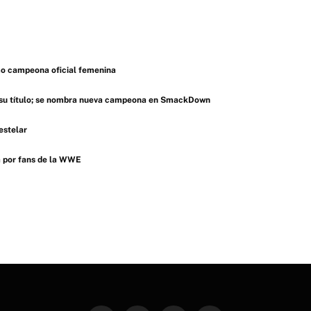
 campeona oficial femenina
 su título; se nombra nueva campeona en SmackDown
estelar
a por fans de la WWE