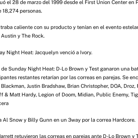
tuó el 28 de marzo del 1999 desde el First Union Center en 
e 18,274 personas.
aba caliente con su producto y tenían en el evento estelar 
e Austin y The Rock.
y Night Heat: Jacquelyn venció a Ivory.
 de Sunday Night Heat: D-Lo Brown y Test ganaron una bat
cipantes restantes retarían por las correas en parejas. Se 
e Blackman, Justin Bradshaw, Brian Christopher, DOA, Droz, 
ff & Matt Hardy, Legion of Doom, Midian, Public Enemy, Tig
cera
a Al Snow y Billy Gunn en un 3way por la correa Hardcore.
arrett retuvieron las correas en parejas ante D-Lo Brown y T