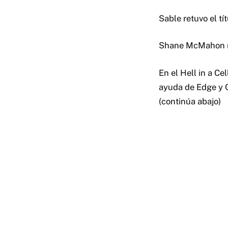
Sable retuvo el tí
Shane McMahon re
En el Hell in a C
ayuda de Edge y Ch
(continúa abajo)