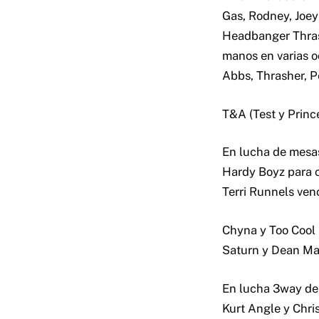
Gas, Rodney, Joe
Headbanger Thrash
manos en varias o
Abbs, Thrasher, P
T&A (Test y Princ
En lucha de mesas
Hardy Boyz para 
Terri Runnels venc
Chyna y Too Cool 
Saturn y Dean Ma
En lucha 3way de d
Kurt Angle y Chris