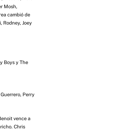
er Mosh,
rrea cambió de
i, Rodney, Joey
ey Boys y The
 Guerrero, Perry
Benoit vence a
richo. Chris