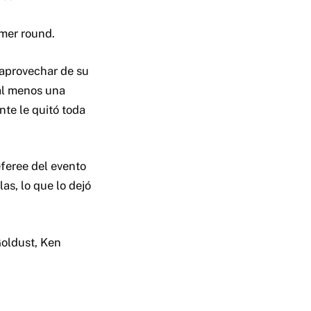
imer round.
 aprovechar de su
 al menos una
nte le quitó toda
eferee del evento
as, lo que lo dejó
Goldust, Ken