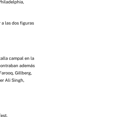
Philadelphia,
a las dos figuras
alla campal en la
encontraban además
Farooq, Gillberg,
er Ali Singh,
est.