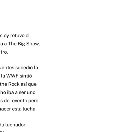
ley retuvo el
a a The Big Show,
tro.
s antes sucedió la
o la WWF sintió
 the Rock así que
cho iba a ser uno
es del evento pero
hacer esta lucha.
da luchador;