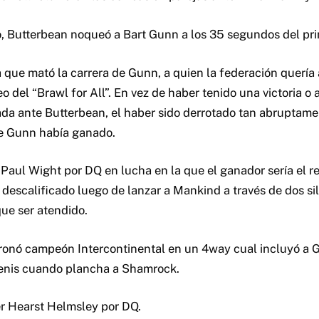
, Butterbean noqueó a Bart Gunn a los 35 segundos del pr
ea que mató la carrera de Gunn, a quien la federación quería
neo del “Brawl for All”. En vez de haber tenido una victoria o
ada ante Butterbean, el haber sido derrotado tan abruptame
ue Gunn había ganado.
Paul Wight por DQ en lucha en la que el ganador sería el r
 descalificado luego de lanzar a Mankind a través de dos sill
que ser atendido.
ronó campeón Intercontinental en un 4way cual incluyó a 
enis cuando plancha a Shamrock.
r Hearst Helmsley por DQ.