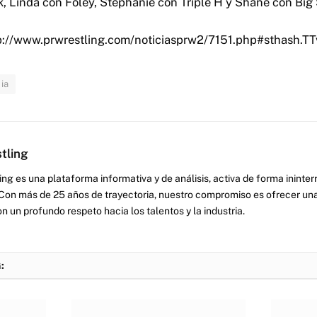
k, Linda con Foley, Stephanie con Triple H y Shane con Big
ttp://www.prwrestling.com/noticiasprw2/7151.php#sthash.T
ia
tling
ng es una plataforma informativa y de análisis, activa de forma inint
Con más de 25 años de trayectoria, nuestro compromiso es ofrecer una
on un profundo respeto hacia los talentos y la industria.
: