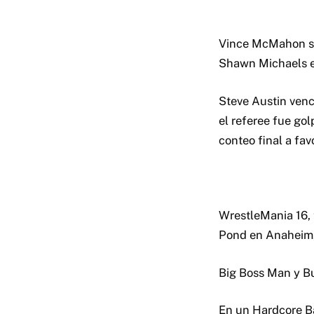
Vince McMahon sali
Shawn Michaels en
Steve Austin ven
el referee fue go
conteo final a fav
WrestleMania 16, t
Pond en Anaheim, 
Big Boss Man y B
En un Hardcore Ba