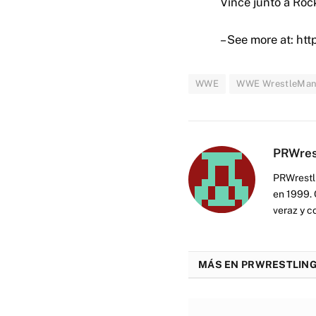
Vince junto a Roc
– See more at: h
WWE
WWE WrestleMan
PRWres
PRWrestli
en 1999. 
veraz y c
MÁS EN PRWRESTLING