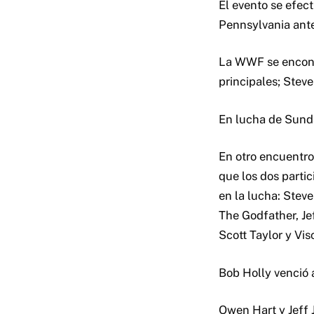
El evento se efec
Pennsylvania ant
La WWF se encontr
principales; Stev
En lucha de Sunda
En otro encuentro
que los dos parti
en la lucha: Stev
The Godfather, Je
Scott Taylor y Vis
Bob Holly venció 
Owen Hart y Jeff J