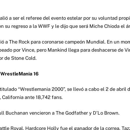
ó a ser el referee del evento estelar por su voluntad propi
 su regreso a la WWF y le dijo que será Miche Chioda el árb
ció a The Rock para coronarse campeón Mundial. En un mom
lpeado por Vince, pero Mankind llega para deshacerse de Vi
or de Stone Cold.
WrestleMania 16
itulado “Wrestlemania 2000”, se llevó a cabo el 2 de abril 
California ante 18,742 fans.
ull Buchanan vencieron a The Godfather y D’Lo Brown.
ttle Royal, Hardcore Holly fue el ganador de la correa. Tazz