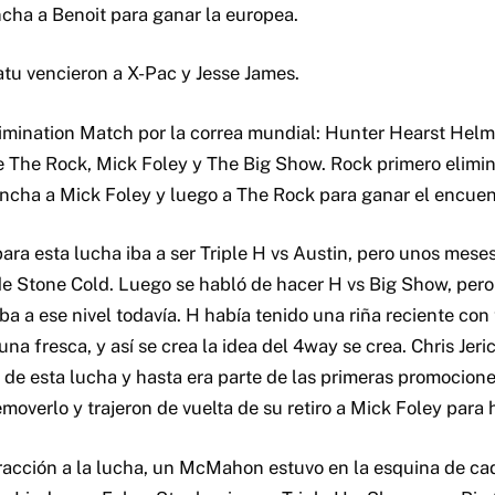
ncha a Benoit para ganar la europea.
atu vencieron a X-Pac y Jesse James.
imination Match por la correa mundial: Hunter Hearst Helms
The Rock, Mick Foley y The Big Show. Rock primero elimin
ancha a Mick Foley y luego a The Rock para ganar el encuen
 para esta lucha iba a ser Triple H vs Austin, pero unos mese
 de Stone Cold. Luego se habló de hacer H vs Big Show, per
a a ese nivel todavía. H había tenido una riña reciente con
una fresca, y así se crea la idea del 4way se crea. Chris Jeri
s de esta lucha y hasta era parte de las primeras promocion
overlo y trajeron de vuelta de su retiro a Mick Foley para 
tracción a la lucha, un McMahon estuvo en la esquina de ca