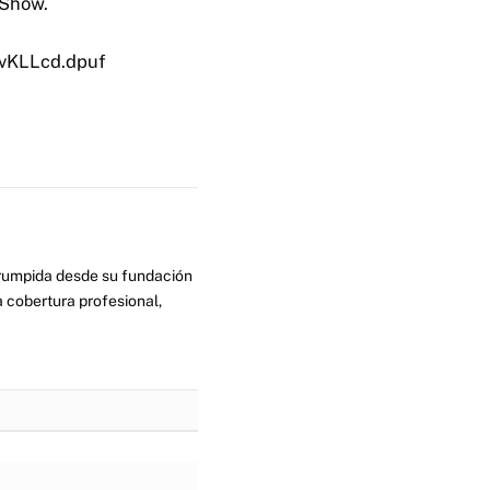
 Show.
TvKLLcd.dpuf
errumpida desde su fundación
 cobertura profesional,