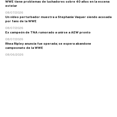
WWE tiene problemas de luchadores sobre 40 años en la escena
estelar
08/07/2026
Un vídeo perturbador muestra a Stephanie Vaquer siendo acosada
por fans de la WWE
08/07/2026
Ex campeón de TNA rumorado a unirse a AEW pronto
08/07/2026
Rhea Ripley anuncia fue operada; se espera abandone
campeonato de la WWE
08/06/2026