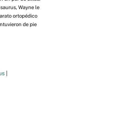
asaurus, Wayne le
parato ortopédico
ntuvieron de pie
us
|