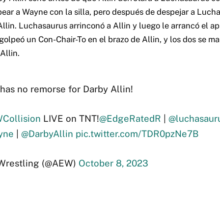
pear a Wayne con la silla, pero después de despejar a Luch
llin. Luchasaurus arrinconó a Allin y luego le arrancó el a
golpeó un Con-Chair-To en el brazo de Allin, y los dos se ma
Allin.
has no remorse for Darby Allin!
Collision
LIVE on TNT!
@EdgeRatedR
|
@luchasaur
yne
|
@DarbyAllin
pic.twitter.com/TDR0pzNe7B
 Wrestling (@AEW)
October 8, 2023