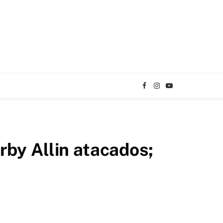
Facebook
Instagram
YouTube
TikTok
by Allin atacados;