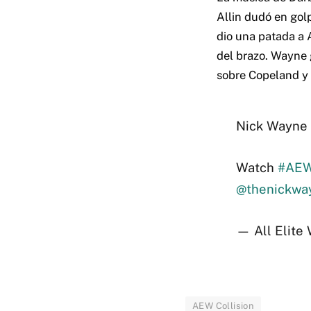
Allin dudó en gol
dio una patada a A
del brazo. Wayne 
sobre Copeland y 
Nick Wayne 
Watch
#AEW
@thenickwa
— All Elite
AEW Collision