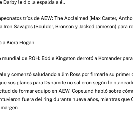
Darby le dio la espalda a él.
mpeonatos tríos de AEW: The Acclaimed (Max Caster, Antho
a Iron Savages (Boulder, Bronson y Jacked Jameson) para r
ó a Kiera Hogan
lo mundial de ROH: Eddie Kingston derrotó a Komander para
e y comenzó saludando a Jim Ross por firmarle su primer 
 que sus planes para Dynamite no salieron según lo planeado
icitud de formar equipo en AEW. Copeland habló sobre cóm
antuvieron fuera del ring durante nueve años, mientras que
l margen.