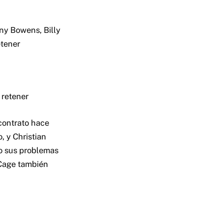
ny Bowens, Billy
etener
 retener
contrato hace
, y Christian
o sus problemas
 Cage también