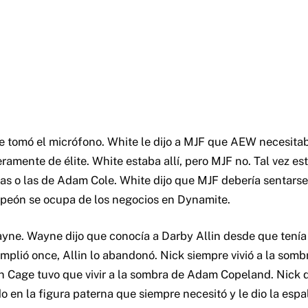
e tomó el micrófono. White le dijo a MJF que AEW necesit
ramente de élite. White estaba allí, pero MJF no. Tal vez es
as o las de Adam Cole. White dijo que MJF debería sentars
peón se ocupa de los negocios en Dynamite.
ne. Wayne dijo que conocía a Darby Allin desde que tenía
lió once, Allin lo abandonó. Nick siempre vivió a la sombr
an Cage tuvo que vivir a la sombra de Adam Copeland. Nick d
o en la figura paterna que siempre necesitó y le dio la espa