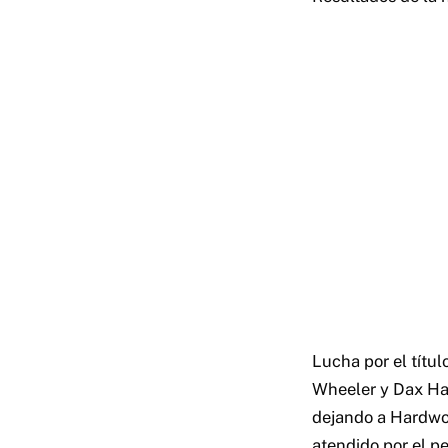
Lucha por el títu
Wheeler y Dax Har
dejando a Hardwoo
atendido por el p