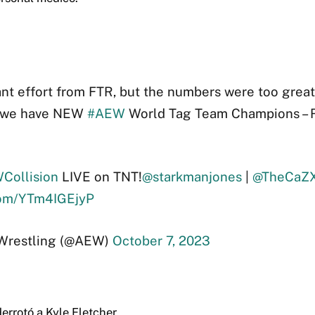
iant effort from FTR, but the numbers were too great
 we have NEW
#AEW
World Tag Team Champions – R
Collision
LIVE on TNT!
@starkmanjones
|
@TheCaZ
.com/YTm4IGEjyP
 Wrestling (@AEW)
October 7, 2023
errotó a Kyle Fletcher