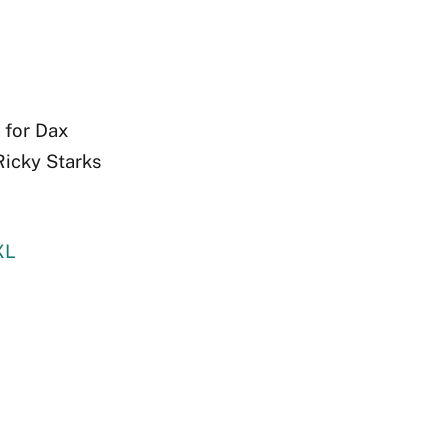
 for Dax
icky Starks
XL