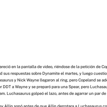
reció en la pantalla de video, riéndose de la petición de C
nd sus respuestas sobre Dynamite el martes, y luego cuesti
chasaurus y Nick Wayne llegaron al ring, pero Copeland se a
ler DDT a Wayne y se preparó para una Spear, pero Luchasaur
m. Luchasaurus golpeó el lazo, antes de agarrar un par de s
y Allin sonó antes de que Allin derrotara a Luchasaurus con