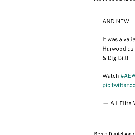
AND NEW!
It was a val
Harwood as
& Big Bill!
Watch
#AEW
pic.twitter
— All Elite
Bryan Danielson d