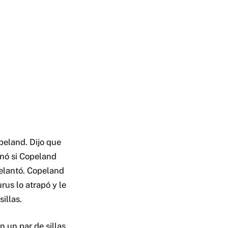
opeland. Dijo que
onó si Copeland
delantó. Copeland
us lo atrapó y le
illas.
 un par de sillas.