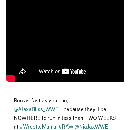
Run as fast as you can,
@AlexaBliss_WWE
… because they'll be
NOWHERE to run in less than TWO WEEKS
at
#WrestleMania
!
#RAW
@NiaJaxWWE