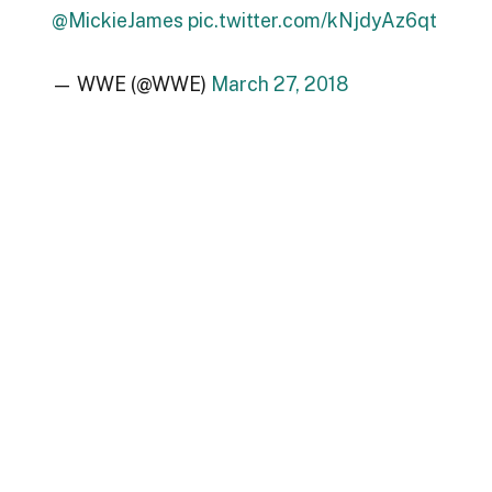
@MickieJames
pic.twitter.com/kNjdyAz6qt
— WWE (@WWE)
March 27, 2018