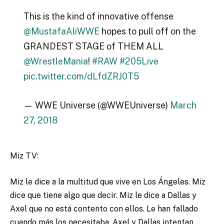
This is the kind of innovative offense
@MustafaAliWWE
hopes to pull off on the
GRANDEST STAGE of THEM ALL
@WrestleMania
!
#RAW
#205Live
pic.twitter.com/dLfdZRJ0T5
— WWE Universe (@WWEUniverse)
March
27, 2018
Miz TV:
Miz le dice a la multitud que vive en Los Ángeles. Miz
dice que tiene algo que decir. Miz le dice a Dallas y
Axel que no está contento con ellos. Le han fallado
cuando más los necesitaba. Axel y Dallas intentan