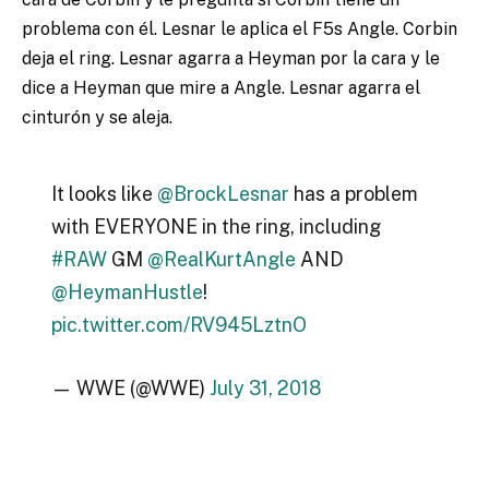
problema con él. Lesnar le aplica el F5s Angle. Corbin
deja el ring. Lesnar agarra a Heyman por la cara y le
dice a Heyman que mire a Angle. Lesnar agarra el
cinturón y se aleja.
It looks like
@BrockLesnar
has a problem
with EVERYONE in the ring, including
#RAW
GM
@RealKurtAngle
AND
@HeymanHustle
!
pic.twitter.com/RV945LztnO
— WWE (@WWE)
July 31, 2018