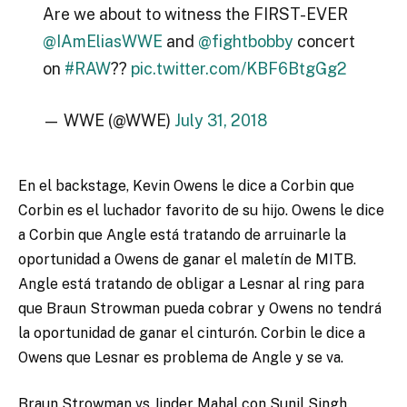
Are we about to witness the FIRST-EVER
@IAmEliasWWE
and
@fightbobby
concert
on
#RAW
??
pic.twitter.com/KBF6BtgGg2
— WWE (@WWE)
July 31, 2018
En el backstage, Kevin Owens le dice a Corbin que
Corbin es el luchador favorito de su hijo. Owens le dice
a Corbin que Angle está tratando de arruinarle la
oportunidad a Owens de ganar el maletín de MITB.
Angle está tratando de obligar a Lesnar al ring para
que Braun Strowman pueda cobrar y Owens no tendrá
la oportunidad de ganar el cinturón. Corbin le dice a
Owens que Lesnar es problema de Angle y se va.
Braun Strowman vs Jinder Mahal con Sunil Singh