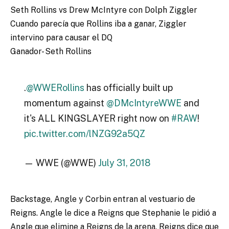
Seth Rollins vs Drew McIntyre con Dolph Ziggler
Cuando parecía que Rollins iba a ganar, Ziggler
intervino para causar el DQ
Ganador- Seth Rollins
.
@WWERollins
has officially built up
momentum against
@DMcIntyreWWE
and
it's ALL KINGSLAYER right now on
#RAW
!
pic.twitter.com/lNZG92a5QZ
— WWE (@WWE)
July 31, 2018
Backstage, Angle y Corbin entran al vestuario de
Reigns. Angle le dice a Reigns que Stephanie le pidió a
Angle que elimine a Reigns de la arena. Reigns dice que