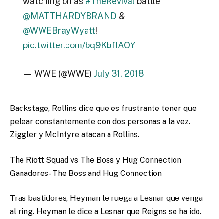
watching on as
#TheRevival
battle
@MATTHARDYBRAND
&
@WWEBrayWyatt
!
pic.twitter.com/bq9KbfIAOY
— WWE (@WWE)
July 31, 2018
Backstage, Rollins dice que es frustrante tener que
pelear constantemente con dos personas a la vez.
Ziggler y McIntyre atacan a Rollins.
The Riott Squad vs The Boss y Hug Connection
Ganadores- The Boss and Hug Connection
Tras bastidores, Heyman le ruega a Lesnar que venga
al ring. Heyman le dice a Lesnar que Reigns se ha ido.