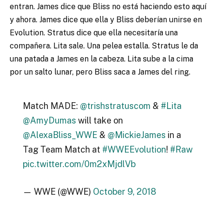
entran. James dice que Bliss no está haciendo esto aquí
y ahora. James dice que ella y Bliss deberían unirse en
Evolution. Stratus dice que ella necesitaría una
compañera. Lita sale. Una pelea estalla. Stratus le da
una patada a James en la cabeza. Lita sube a la cima
por un salto lunar, pero Bliss saca a James del ring.
Match MADE:
@trishstratuscom
&
#Lita
@AmyDumas
will take on
@AlexaBliss_WWE
&
@MickieJames
in a
Tag Team Match at
#WWEEvolution
!
#Raw
pic.twitter.com/0m2xMjdlVb
— WWE (@WWE)
October 9, 2018