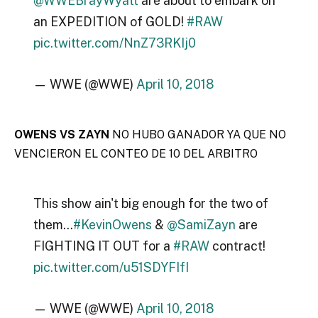
@WWEBrayWyatt
are about to embark on
an EXPEDITION of GOLD!
#RAW
pic.twitter.com/NnZ73RKIj0
— WWE (@WWE)
April 10, 2018
OWENS VS ZAYN
NO HUBO GANADOR YA QUE NO
VENCIERON EL CONTEO DE 10 DEL ARBITRO
This show ain't big enough for the two of
them…
#KevinOwens
&
@SamiZayn
are
FIGHTING IT OUT for a
#RAW
contract!
pic.twitter.com/u51SDYFIfI
— WWE (@WWE)
April 10, 2018