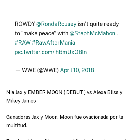
ROWDY
@RondaRousey
isn’t quite ready
to “make peace” with
@StephMcMahon
…
#RAW
#RawAfterMania
pic.twitter.com/ihBmUxOBln
— WWE (@WWE)
April 10, 2018
Nia Jax y EMBER MOON ( DEBUT ) vs Alexa Bliss y
Mikey James
Ganadoras Jax y Moon. Moon fue ovacionada por la
multitud.