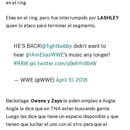
en el ring
Elias en el ring, pero fue interrumpido por
LASHLEY
quien lo ataco para terminar el segmento.
HE'S BACK!
@fightbobby
didn't want to
hear
@IAmEliasWWE
's music any longer!
#RAW
pic.twitter.com/q9ehYn8leW
— WWE (@WWE)
April 10, 2018
Backstage,
Owens y Zayn
le piden empleo a Angle.
Angle le dice que en TNA estan buscando gente.
Luego les dice que tiene un espacio disponible y que
tienen que luchar el uno con el otro para que el