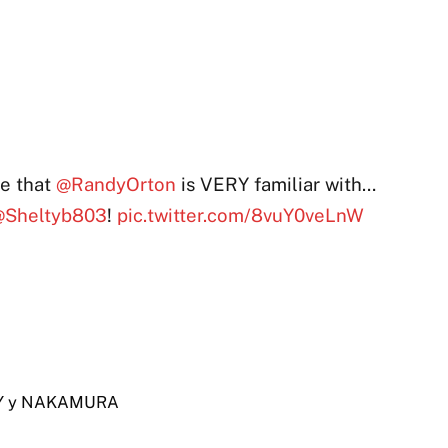
ne that
@RandyOrton
is VERY familiar with…
@Sheltyb803
!
pic.twitter.com/8vuY0veLnW
Y y NAKAMURA