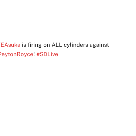
EAsuka
is firing on ALL cylinders against
eytonRoyce
!
#SDLive