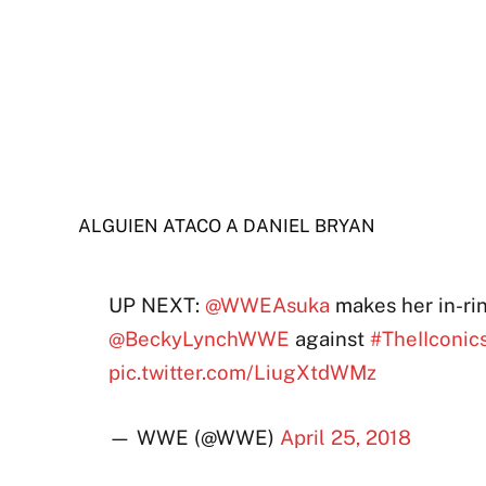
ALGUIEN ATACO A DANIEL BRYAN
UP NEXT:
@WWEAsuka
makes her in-ri
@BeckyLynchWWE
against
#TheIIconic
pic.twitter.com/LiugXtdWMz
— WWE (@WWE)
April 25, 2018