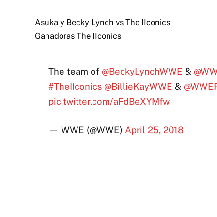
Asuka y Becky Lynch vs The IIconics
Ganadoras The IIconics
The team of
@BeckyLynchWWE
&
@WW
#TheIIconics
@BillieKayWWE
&
@WWEP
pic.twitter.com/aFdBeXYMfw
— WWE (@WWE)
April 25, 2018