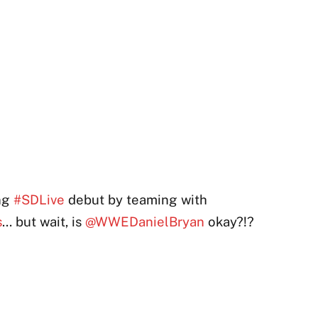
ng
#SDLive
debut by teaming with
s
… but wait, is
@WWEDanielBryan
okay?!?