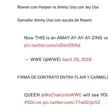
Rowen con Harper vs Jimmy Uso con Jey Uso
Ganador Jimmy Uso con ayuda de Naomi
Now THIS is an AMAY-AY-AY-AY-ZING vic
pic.twitter.com/IvGIetDXKd
— WWE (@WWE)
April 25, 2018
FIRMA DE CONTRATO ENTRA FLAIR Y CARMEL
QUEEN
@MsCharlotteWWE
will see YO
#SDLive
pic.twitter.com/77w02JjeSZ