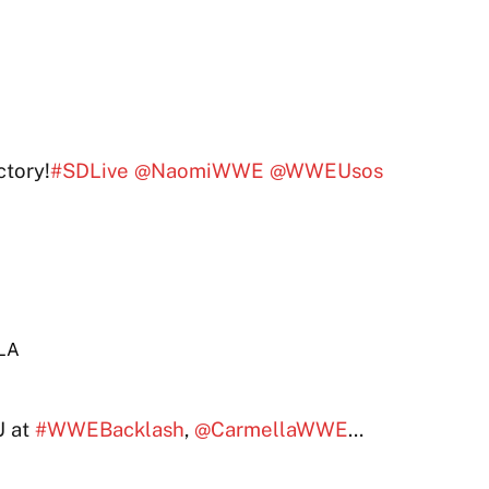
tory!
#SDLive
@NaomiWWE
@WWEUsos
LA
U at
#WWEBacklash
,
@CarmellaWWE
…