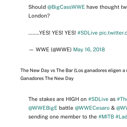
Should
@BigCassWWE
have thought tw
London?
……..YES! YES! YES!
#SDLive
pic.twitte
— WWE (@WWE)
May 16, 2018
The New Day vs The Bar (Los ganadores eligen a 
Ganadores The New Day
The stakes are HIGH on
#SDLive
as
#Th
@WWEBigE
battle
@WWECesaro
&
@W
sending one member to the
#MITB
#La