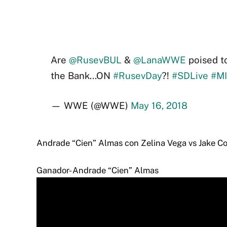
Are
@RusevBUL
&
@LanaWWE
poised to
the Bank…ON
#RusevDay
?!
#SDLive
#M
— WWE (@WWE)
May 16, 2018
Andrade “Cien” Almas con Zelina Vega vs Jake C
Ganador- Andrade “Cien” Almas