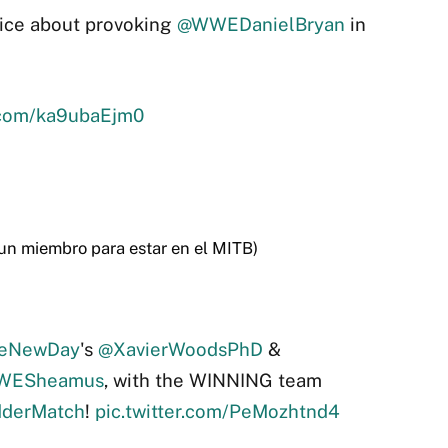
ice about provoking
@WWEDanielBryan
in
r.com/ka9ubaEjm0
un miembro para estar en el MITB)
eNewDay
's
@XavierWoodsPhD
&
WESheamus
, with the WINNING team
dderMatch
!
pic.twitter.com/PeMozhtnd4