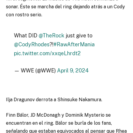
sonar. Éste se marcha del ring dejando atrás a un Cody
con rostro serio.
What DID
@TheRock
just give to
@CodyRhodes
?!
#RawAfterMania
pic.twitter.com/xxqeLhrdt2
— WWE (@WWE)
April 9, 2024
Ilja Dragunov derrota a Shinsuke Nakamura.
Finn Bálor, JD McDonagh y Dominik Mysterio se
encuentran en el ring. Bálor se burla de los fans,
señalando que estaban equivocados al pensar que Rhea